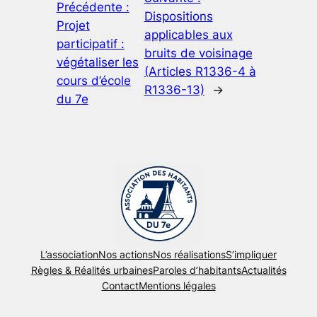
Précédente :
Dispositions
Projet
applicables aux
participatif :
bruits de voisinage
végétaliser les
(Articles R1336-4 à
cours d’école
R1336-13)
→
du 7e
L’association
Nos actions
Nos réalisations
S’impliquer
Règles & Réalités urbaines
Paroles d’habitants
Actualités
Contact
Mentions légales