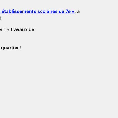
s établissements scolaires du 7e »
, a
!
er de
travaux de
.
 quartier !