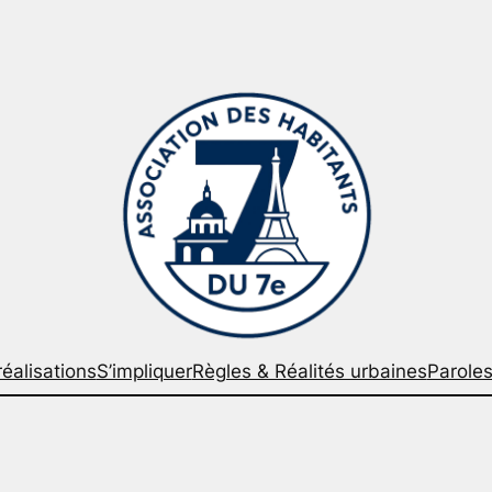
éalisations
S’impliquer
Règles & Réalités urbaines
Paroles