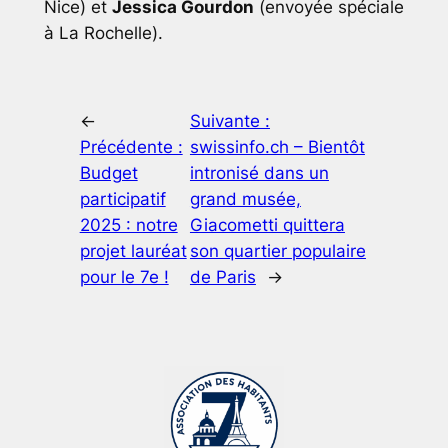
Nice) et
Jessica Gourdon
(envoyée spéciale
à La Rochelle).
←
Suivante :
Précédente :
swissinfo.ch – Bientôt
Budget
intronisé dans un
participatif
grand musée,
2025 : notre
Giacometti quittera
projet lauréat
son quartier populaire
pour le 7e !
de Paris
→